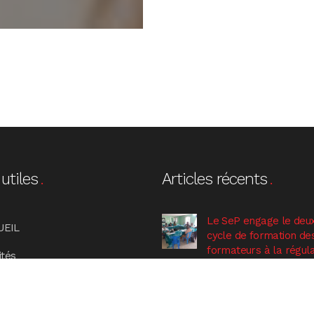
utiles
Articles récents
Le SeP engage le deu
UEIL
cycle de formation de
formateurs à la régula
ités
non violente des confli
mentation
lundi, 7, Avr
Des ouvrières
gramme