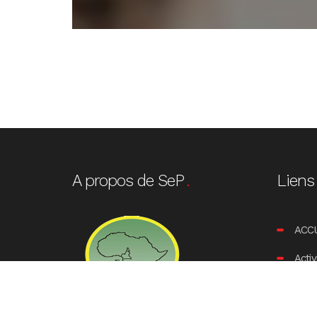
A propos de SeP
Liens 
ACC
Activ
Docu
Pro