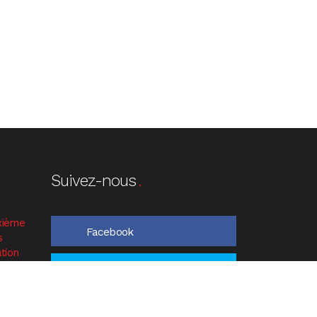
Suivez-nous
xième
Facebook
s
tion
ts
Twitter
LinkedIn